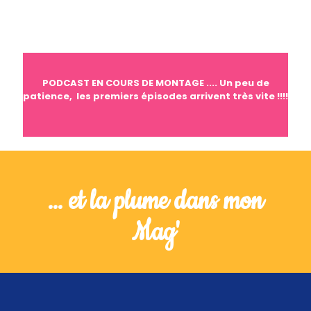
PODCAST EN COURS DE MONTAGE .... Un peu de
patience, les premiers
épisodes arrivent très vite !!!!
... et la plume dans mon
Mag'