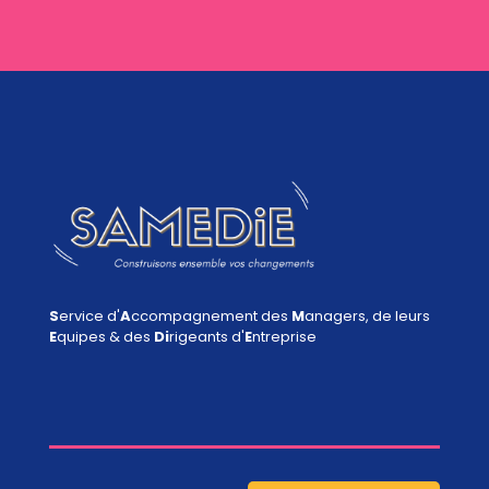
S
ervice d'
A
ccompagnement des
M
anagers, de leurs
E
quipes & des
Di
rigeants d'
E
ntreprise